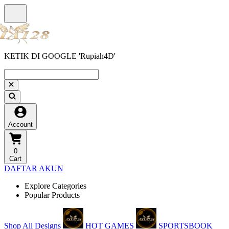
KETIK DI GOOGLE 'Rupiah4D'
Account
0
Cart
DAFTAR AKUN
Explore Categories
Popular Products
Shop All Designs
HOT GAMES
SPORTSBOOK