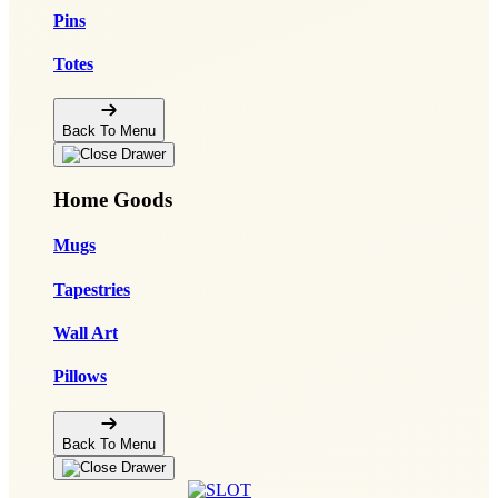
Pins
Totes
Back To Menu
Home Goods
Mugs
Tapestries
Wall Art
Pillows
Back To Menu