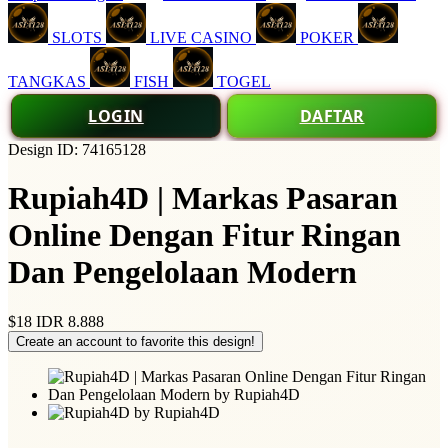
SLOTS
LIVE CASINO
POKER
TANGKAS
FISH
TOGEL
LOGIN
DAFTAR
Design ID: 74165128
Rupiah4D | Markas Pasaran
Online Dengan Fitur Ringan
Dan Pengelolaan Modern
$18
IDR 8.888
Create an account to favorite this design!