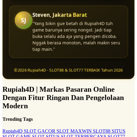
Steven, Jakarta Barat
SJ
"Yang bikin gue betah di Rupiah4D tuh
game barunya sering nongol. Jadi tiap
buka selalu ada aja yang pengen dicoba.
Nggak berasa monoton, malah makin seru
tiap main."
©2026 Rupiah4D - SLOT88 & SLOT77 TERBAIK Tahun 2026
Rupiah4D | Markas Pasaran Online
Dengan Fitur Ringan Dan Pengelolaan
Modern
Trending Tags
Rupiah4D
SLOT GACOR
SLOT MAXWIN
SLOT88
SITUS
SLOT
GAME SLOT
SITUS SLOT TERPERCAYA
SLOT77