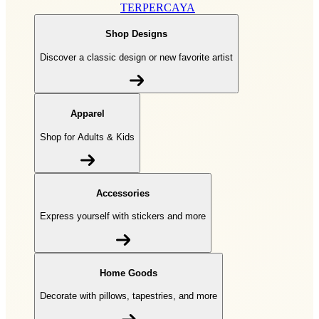
Shop Designs
Discover a classic design or new favorite artist
Apparel
Shop for Adults & Kids
Accessories
Express yourself with stickers and more
Home Goods
Decorate with pillows, tapestries, and more