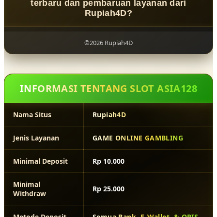
terbaru dan pembaruan layanan dari
tetap mudah digunakan melalui perangkat mobile.
Rupiah4D?
Informasi terbaru dapat ditemukan melalui halaman
resmi Rupiah4D yang diperbarui secara berkala agar
©2026 Rupiah4D
pengguna selalu memperoleh informasi yang akurat dan
terbaru.
INFORMASI TENTANG SLOT ASIA128
Nama Situs
Rupiah4D
Jenis Layanan
GAME ONLINE GAMBLING
Minimal Deposit
Rp 10.000
Minimal
Rp 25.000
Withdraw
Metode Deposit
Semua Bank, E-Wallet, & QRIS