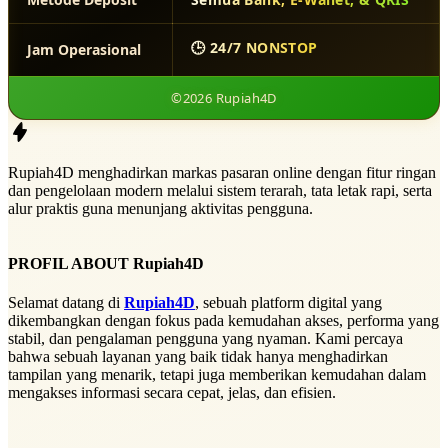
🕒 24/7 NONSTOP
Jam Operasional
©2026 Rupiah4D
Rupiah4D menghadirkan markas pasaran online dengan fitur ringan
dan pengelolaan modern melalui sistem terarah, tata letak rapi, serta
alur praktis guna menunjang aktivitas pengguna.
PROFIL ABOUT Rupiah4D
Selamat datang di
Rupiah4D
, sebuah platform digital yang
dikembangkan dengan fokus pada kemudahan akses, performa yang
stabil, dan pengalaman pengguna yang nyaman. Kami percaya
bahwa sebuah layanan yang baik tidak hanya menghadirkan
tampilan yang menarik, tetapi juga memberikan kemudahan dalam
mengakses informasi secara cepat, jelas, dan efisien.