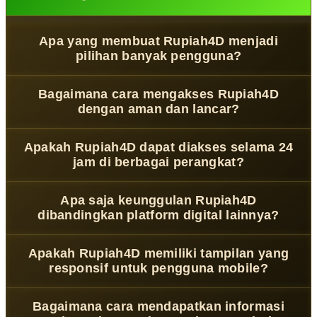
Apa yang membuat Rupiah4D menjadi
pilihan banyak pengguna?
Rupiah4D menawarkan navigasi yang mudah, performa
Bagaimana cara mengakses Rupiah4D
yang stabil, serta tampilan yang responsif. Kombinasi
dengan aman dan lancar?
tersebut memberikan pengalaman akses yang lebih
nyaman di berbagai perangkat.
Gunakan selalu alamat resmi Rupiah4D dan pastikan
Apakah Rupiah4D dapat diakses selama 24
koneksi internet dalam kondisi stabil agar proses akses
jam di berbagai perangkat?
berjalan lebih cepat, aman, dan tanpa kendala.
Ya, Rupiah4D dapat diakses kapan saja melalui desktop,
Apa saja keunggulan Rupiah4D
laptop, tablet, maupun smartphone dengan tampilan
dibandingkan platform digital lainnya?
yang tetap optimal dan mudah digunakan.
Rupiah4D mengutamakan kemudahan navigasi,
Apakah Rupiah4D memiliki tampilan yang
kecepatan akses, serta pengembangan layanan secara
responsif untuk pengguna mobile?
berkelanjutan untuk memberikan pengalaman yang lebih
baik bagi pengguna.
Tentu. Seluruh halaman Rupiah4D telah dioptimalkan
Bagaimana cara mendapatkan informasi
agar tampil nyaman di berbagai ukuran layar sehingga