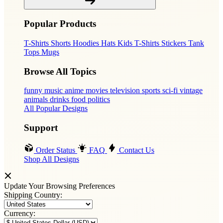
Popular Products
T-Shirts
Shorts
Hoodies
Hats
Kids T-Shirts
Stickers
Tank
Tops
Mugs
Browse All Topics
funny
music
anime
movies
television
sports
sci-fi
vintage
animals
drinks
food
politics
All Popular Designs
Support
Order Status
FAQ
Contact Us
Shop All Designs
Update Your Browsing Preferences
Shipping Country:
Currency: