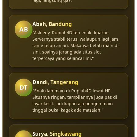
lagi, langsung gas.”
Abah, Bandung
AB
"Asli euy, Rupiah4D teh enak dipakai.
Servernya stabil terus, walaupun lagi jam
rame tetap aman. Makanya betah main di
sini, soalnya jarang ada situs slot
terpercaya yang selancar ini."
Dandi, Tangerang
DT
"Enak dah main di Rupiah4D lewat HP.
Situsnya ringan, tampilannya juga pas di
layar kecil. Jadi kapan aja pengen main
tinggal buka, kagak ada masalah."
Surya, Singkawang